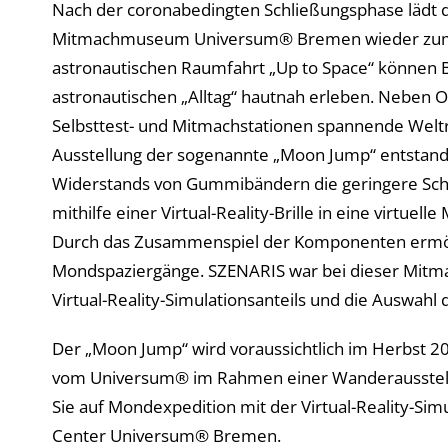
Nach der coronabedingten Schließungsphase lädt d
Mitmachmuseum Universum® Bremen wieder zum Er
astronautischen Raumfahrt „Up to Space“ können
astronautischen „Alltag“ hautnah erleben. Neben 
Selbsttest- und Mitmachstationen spannende Weltr
Ausstellung der sogenannte „Moon Jump“ entstande
Widerstands von Gummibändern die geringere Schw
mithilfe einer Virtual-Reality-Brille in eine virtu
Durch das Zusammenspiel der Komponenten ermögl
Mondspaziergänge. SZENARIS war bei dieser Mitma
Virtual-Reality-Simulationsanteils und die Auswahl
Der „Moon Jump“ wird voraussichtlich im Herbst 2
vom Universum® im Rahmen einer Wanderausstellu
Sie auf Mondexpedition mit der Virtual-Reality-Si
Center Universum® Bremen.