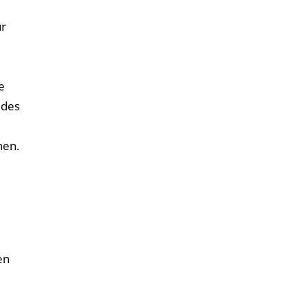
ur
e
e
 des
hen.
en