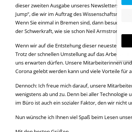
dieser zweiten Ausgabe unseres Newsletters im J
Jump“, die wir im Auftrag des Wissenschaftsmuseu
Wenn Sie einmal in Bremen sind, dann besuchen S
der Schwerkraft, wie sie schon Neil Armstrong bei 
Wenn wir auf die Entstehung dieser neuesten Prog
Trotz der schnellen Umstellung auf das Arbeiten im
uns erwarten dürfen. Unsere Mitarbeiterinnen und 
Wenn 
Corona gelebt werden kann und viele Vorteile für al
Dien
Erlau
Dennoch: Ich freue mich darauf, unsere Mitarbeiter
Wir 
wenigstens ab und zu. Denn bei aller Technologie
Einig
und I
im Büro ist auch ein sozialer Faktor, den wir nicht
verar
Inhal
Nun wünsche ich Ihnen viel Spaß beim Lesen unser
Verwe
Hier 
Ihre 
Mit den besten Grüßen