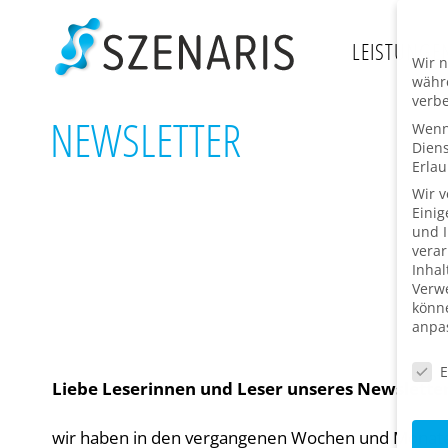
Zum
Inhalt
LEISTUNGE
Wir n
springen
währe
verbe
NEWSLETTER
Wenn 
Dien
Erlau
Wir 
Einig
und I
verar
Inhal
Verwe
könne
anpa
Daten
E
Liebe Leserinnen und Leser unseres Newsletter
wir haben in den vergangenen Wochen und Monaten 