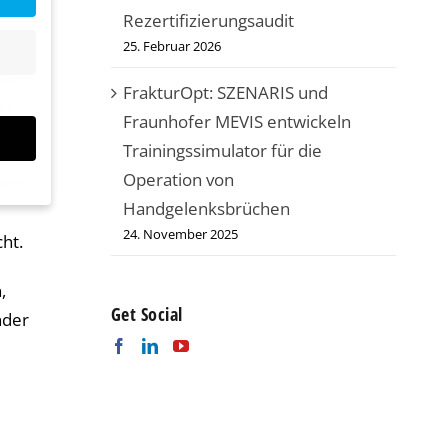
Rezertifizierungsaudit
.
25. Februar 2026
ede
FrakturOpt: SZENARIS und
h.
Fraunhofer MEVIS entwickeln
Trainingssimulator für die
en:
Operation von
 von
Handgelenksbrüchen
24. November 2025
ht.
,
Get Social
nder
bsite
n und
r die
en