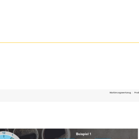
rmationen anzeigen lassen und so nur bestimmte Cookies auswähle
le akzeptieren
Speichern
r essenzielle Cookies akzeptieren
schutzeinstellungen
enziell (1)
zielle Cookies ermöglichen grundlegende Funktionen und sind für die einwandfr
ion der Website erforderlich.
Cookie-Informationen anzeigen
tistiken (1)
stik Cookies erfassen Informationen anonym. Diese Informationen helfen uns zu
tehen, wie unsere Besucher unsere Website nutzen.
Cookie-Informationen anzeigen
Datenschutzerklärung
Imp