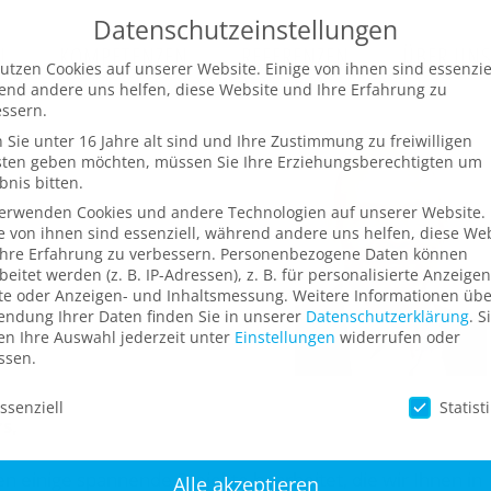
Datenschutzeinstellungen
N
KOMPETENZEN
REFERENZEN
ÜBER UN
utzen Cookies auf unserer Website. Einige von ihnen sind essenziel
nd andere uns helfen, diese Website und Ihre Erfahrung zu
ssern.
Sie unter 16 Jahre alt sind und Ihre Zustimmung zu freiwilligen
sten geben möchten, müssen Sie Ihre Erziehungsberechtigten um
bnis bitten.
verwenden Cookies und andere Technologien auf unserer Website.
e von ihnen sind essenziell, während andere uns helfen, diese We
hre Erfahrung zu verbessern.
Personenbezogene Daten können
beitet werden (z. B. IP-Adressen), z. B. für personalisierte Anzeige
te oder Anzeigen- und Inhaltsmessung.
Weitere Informationen übe
ndung Ihrer Daten finden Sie in unserer
Datenschutzerklärung
.
S
n Ihre Auswahl jederzeit unter
Einstellungen
widerrufen oder
ssen.
schutzeinstellungen
ssenziell
Statist
s,
einige spannende Projekte bearbeitet, die wir Ihnen in
Alle akzeptieren