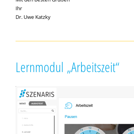
Info
Ihr
Al
Dr. Uwe Katzky
Nu
Daten
Ess
Essen
Lern
modul
„Arbeitszeit“
Funkt
Sta
Stati
vers