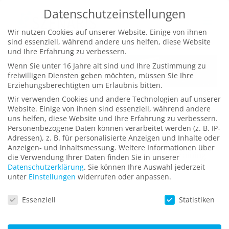
Zum
Datenschutzeinstellungen
Inhalt
Wir nutzen Cookies auf unserer Website. Einige von ihnen
springen
sind essenziell, während andere uns helfen, diese Website
und Ihre Erfahrung zu verbessern.
Wenn Sie unter 16 Jahre alt sind und Ihre Zustimmung zu
freiwilligen Diensten geben möchten, müssen Sie Ihre
Erziehungsberechtigten um Erlaubnis bitten.
Wir verwenden Cookies und andere Technologien auf unserer
E-Learning und Simulation in der
Website. Einige von ihnen sind essenziell, während andere
uns helfen, diese Website und Ihre Erfahrung zu verbessern.
Agrarwirtschaft
Personenbezogene Daten können verarbeitet werden (z. B. IP-
Adressen), z. B. für personalisierte Anzeigen und Inhalte oder
zur Veranschaulichung der Funktionsweise
Anzeigen- und Inhaltsmessung.
Weitere Informationen über
landwirtschaftlicher Maschinen und zum Training
die Verwendung Ihrer Daten finden Sie in unserer
Datenschutzerklärung
.
Sie können Ihre Auswahl jederzeit
für den optimalen Einsatz
unter
Einstellungen
widerrufen oder anpassen.
Datenschutzeinstellungen
Essenziell
Statistiken