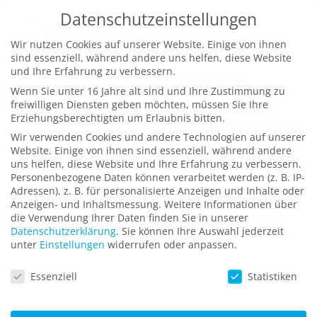
Zum
Datenschutzeinstellungen
Inhalt
Wir nutzen Cookies auf unserer Website. Einige von ihnen
springen
sind essenziell, während andere uns helfen, diese Website
und Ihre Erfahrung zu verbessern.
Wenn Sie unter 16 Jahre alt sind und Ihre Zustimmung zu
freiwilligen Diensten geben möchten, müssen Sie Ihre
Erziehungsberechtigten um Erlaubnis bitten.
Wir verwenden Cookies und andere Technologien auf unserer
Website. Einige von ihnen sind essenziell, während andere
uns helfen, diese Website und Ihre Erfahrung zu verbessern.
Forschungsprojekt „VIVATOP“
Personenbezogene Daten können verarbeitet werden (z. B. IP-
Adressen), z. B. für personalisierte Anzeigen und Inhalte oder
Virtual Reality, Augmented Reality und 3D-Druck
Anzeigen- und Inhaltsmessung.
Weitere Informationen über
zur Planung und Durchführung von Operationen
die Verwendung Ihrer Daten finden Sie in unserer
Datenschutzerklärung
.
Sie können Ihre Auswahl jederzeit
sowie zur Aus- und Weiterbildung
unter
Einstellungen
widerrufen oder anpassen.
Datenschutzeinstellungen
Essenziell
Statistiken