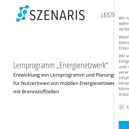
Zum
Inhalt
LEISTUNGE
Wir n
springen
währe
verbe
Wenn 
Dien
Erlau
Wir 
Einig
Lernprogramm „Energienetzwerk“
und I
verar
Entwicklung von Lernprogramm und Planungstool
Inhal
für NutzerInnen von mobilen Energienetzwerken
Verwe
könne
mit Brennstoffzellen
anpa
Daten
E