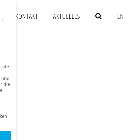
S
KONTAKT
AKTUELLES
EN
l,
bsite
n und
r die
ie
iken