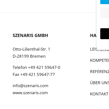
SZENARIS GMBH
HAUPTM
Otto-Lilienthal-Str. 1
LEISTUN
D-28199 Bremen
Wenn 
KOMPETE
Dien
Telefon +49 421 59647-0
Erlau
REFEREN
Wir 
Fax +49 421 59647-77
Einig
ÜBER UN
und I
info@szenaris.com
verar
www.szenaris.com
Inhal
KONTAKT
Verwe
Hier 
Ihre 