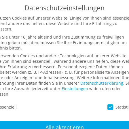
Datenschutzeinstellungen
N
KOMPETENZEN
REFERENZEN
ÜBER UN
utzen Cookies auf unserer Website. Einige von ihnen sind essenziel
nd andere uns helfen, diese Website und Ihre Erfahrung zu
ssern.
Sie unter 16 Jahre alt sind und Ihre Zustimmung zu freiwilligen
sten geben möchten, müssen Sie Ihre Erziehungsberechtigten um
bnis bitten.
verwenden Cookies und andere Technologien auf unserer Website.
e von ihnen sind essenziell, während andere uns helfen, diese We
hre Erfahrung zu verbessern.
Personenbezogene Daten können
beitet werden (z. B. IP-Adressen), z. B. für personalisierte Anzeige
te oder Anzeigen- und Inhaltsmessung.
Weitere Informationen übe
ndung Ihrer Daten finden Sie in unserer
Datenschutzerklärung
.
S
n Ihre Auswahl jederzeit unter
Einstellungen
widerrufen oder
ssen.
schutzeinstellungen
ssenziell
Statist
Alle akzeptieren