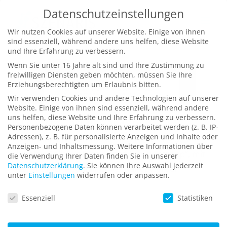
Zum
Datenschutzeinstellungen
Inhalt
Wir nutzen Cookies auf unserer Website. Einige von ihnen
springen
sind essenziell, während andere uns helfen, diese Website
und Ihre Erfahrung zu verbessern.
Wenn Sie unter 16 Jahre alt sind und Ihre Zustimmung zu
freiwilligen Diensten geben möchten, müssen Sie Ihre
Erziehungsberechtigten um Erlaubnis bitten.
Wir verwenden Cookies und andere Technologien auf unserer
Website. Einige von ihnen sind essenziell, während andere
uns helfen, diese Website und Ihre Erfahrung zu verbessern.
E-Learning Logistik-Software
Personenbezogene Daten können verarbeitet werden (z. B. IP-
Adressen), z. B. für personalisierte Anzeigen und Inhalte oder
E-Learning-Programm zur Unterstützung des
Anzeigen- und Inhaltsmessung.
Weitere Informationen über
globalen Roll-Out-Prozesses für die „JettApp“, mit
die Verwendung Ihrer Daten finden Sie in unserer
Datenschutzerklärung
.
Sie können Ihre Auswahl jederzeit
der Luftfracht-Container verwaltet werden
unter
Einstellungen
widerrufen oder anpassen.
Datenschutzeinstellungen
Essenziell
Statistiken