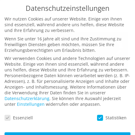
Zum
Datenschutzeinstellungen
Inhalt
Wir nutzen Cookies auf unserer Website. Einige von ihnen
springen
sind essenziell, während andere uns helfen, diese Website
und Ihre Erfahrung zu verbessern.
Wenn Sie unter 16 Jahre alt sind und Ihre Zustimmung zu
freiwilligen Diensten geben möchten, müssen Sie Ihre
Erziehungsberechtigten um Erlaubnis bitten.
Wir verwenden Cookies und andere Technologien auf unserer
Website. Einige von ihnen sind essenziell, während andere
uns helfen, diese Website und Ihre Erfahrung zu verbessern.
Personenbezogene Daten können verarbeitet werden (z. B. IP-
Virtual-Reality-Simulation „Moon Jump“
Adressen), z. B. für personalisierte Anzeigen und Inhalte oder
Anzeigen- und Inhaltsmessung.
Weitere Informationen über
Eine Mitmachstation für die Ausstellung „Up to
die Verwendung Ihrer Daten finden Sie in unserer
Datenschutzerklärung
.
Sie können Ihre Auswahl jederzeit
Space“ im Science Center Universum® Bremen
unter
Einstellungen
widerrufen oder anpassen.
Datenschutzeinstellungen
Essenziell
Statistiken