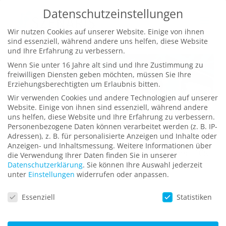
Zum
Datenschutzeinstellungen
Inhalt
Wir nutzen Cookies auf unserer Website. Einige von ihnen
springen
sind essenziell, während andere uns helfen, diese Website
und Ihre Erfahrung zu verbessern.
Wenn Sie unter 16 Jahre alt sind und Ihre Zustimmung zu
freiwilligen Diensten geben möchten, müssen Sie Ihre
Erziehungsberechtigten um Erlaubnis bitten.
Wir verwenden Cookies und andere Technologien auf unserer
Website. Einige von ihnen sind essenziell, während andere
Trainingssystem „Wuppertaler
uns helfen, diese Website und Ihre Erfahrung zu verbessern.
Personenbezogene Daten können verarbeitet werden (z. B. IP-
Schwebebahn“
Adressen), z. B. für personalisierte Anzeigen und Inhalte oder
Anzeigen- und Inhaltsmessung.
Weitere Informationen über
zur Einweisung in das Zugsicherungssystems ETCS
die Verwendung Ihrer Daten finden Sie in unserer
Datenschutzerklärung
.
Sie können Ihre Auswahl jederzeit
und für die virtuelle Fahrerausbildung
unter
Einstellungen
widerrufen oder anpassen.
Datenschutzeinstellungen
Essenziell
Statistiken