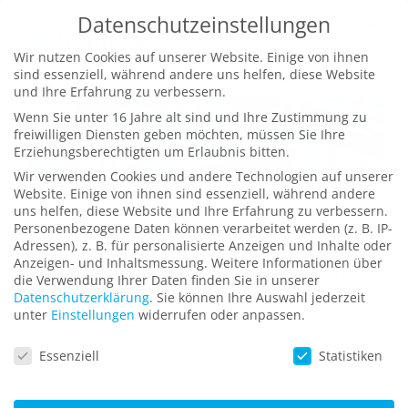
Zum
Datenschutzeinstellungen
Inhalt
Wir nutzen Cookies auf unserer Website. Einige von ihnen
springen
sind essenziell, während andere uns helfen, diese Website
und Ihre Erfahrung zu verbessern.
Wenn Sie unter 16 Jahre alt sind und Ihre Zustimmung zu
freiwilligen Diensten geben möchten, müssen Sie Ihre
Erziehungsberechtigten um Erlaubnis bitten.
Wir verwenden Cookies und andere Technologien auf unserer
Website. Einige von ihnen sind essenziell, während andere
Trainingssystem „Wuppertaler
uns helfen, diese Website und Ihre Erfahrung zu verbessern.
Personenbezogene Daten können verarbeitet werden (z. B. IP-
Schwebebahn“
Adressen), z. B. für personalisierte Anzeigen und Inhalte oder
Anzeigen- und Inhaltsmessung.
Weitere Informationen über
zur Einweisung in das Zugsicherungssystems ETCS
die Verwendung Ihrer Daten finden Sie in unserer
Datenschutzerklärung
.
Sie können Ihre Auswahl jederzeit
und für die virtuelle Fahrerausbildung
unter
Einstellungen
widerrufen oder anpassen.
Datenschutzeinstellungen
Essenziell
Statistiken