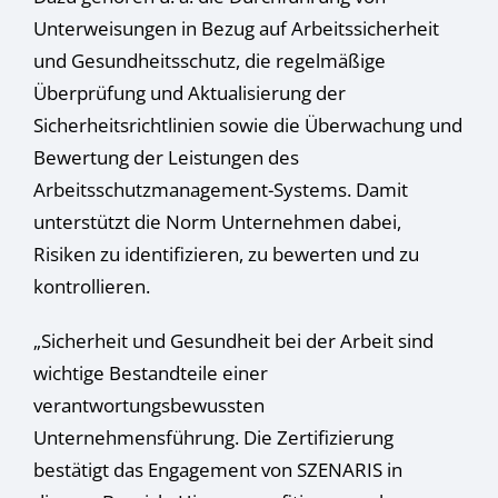
Datenschutzerklärung
.
Unterweisungen in Bezug auf Arbeitssicherheit
Hier finden Sie eine Übersicht über alle verwendeten Cookies.
Sie können Ihre Einwilligung zu ganzen Kategorien geben
und Gesundheitsschutz, die regelmäßige
oder sich weitere Informationen anzeigen lassen und so nur
Überprüfung und Aktualisierung der
bestimmte Cookies auswählen.
Sicherheitsrichtlinien sowie die Überwachung und
Alle akzeptieren
Speichern
Bewertung der Leistungen des
Arbeitsschutzmanagement-Systems. Damit
Nur essenzielle Cookies akzeptieren
unterstützt die Norm Unternehmen dabei,
Zurück
Risiken zu identifizieren, zu bewerten und zu
Datenschutzeinstellungen
kontrollieren.
Essenziell (1)
Essenzielle Cookies ermöglichen grundlegende Funktionen und sind für
„Sicherheit und Gesundheit bei der Arbeit sind
die einwandfreie Funktion der Website erforderlich.
wichtige Bestandteile einer
Cookie-Informationen anzeigen
verantwortungsbewussten
Stat
Statistiken (1)
Unternehmensführung. Die Zertifizierung
Statistik Cookies erfassen Informationen anonym. Diese Informationen
bestätigt das Engagement von SZENARIS in
helfen uns zu verstehen, wie unsere Besucher unsere Website nutzen.