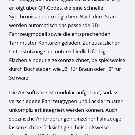
Datenschutzerklärung
.
erfolgt über QR-Codes, die eine schnelle
Hier finden Sie eine Übersicht über alle verwendeten Cookies.
Sie können Ihre Einwilligung zu ganzen Kategorien geben
Synchronisation ermöglichen. Nach dem Scan
oder sich weitere Informationen anzeigen lassen und so nur
werden automatisch das passende 3D-
bestimmte Cookies auswählen.
Fahrzeugmodell sowie die entsprechenden
Alle akzeptieren
Speichern
Tarnmuster-Konturen geladen. Zur zusätzlichen
Unterstützung sind unterschiedlich farbige
Nur essenzielle Cookies akzeptieren
Flächen eindeutig gekennzeichnet, beispielsweise
Zurück
durch Buchstaben wie „B“ für Braun oder „S“ für
Datenschutzeinstellungen
Schwarz.
Essenziell (1)
Essenzielle Cookies ermöglichen grundlegende Funktionen und sind für
Die AR-Software ist modular aufgebaut, sodass
die einwandfreie Funktion der Website erforderlich.
verschiedene Fahrzeugtypen und Lackiermuster
Cookie-Informationen anzeigen
unkompliziert integriert werden können. Auch
Stat
Statistiken (1)
spezifische Anforderungen einzelner Fahrzeuge
Statistik Cookies erfassen Informationen anonym. Diese Informationen
lassen sich berücksichtigen, beispielsweise
helfen uns zu verstehen, wie unsere Besucher unsere Website nutzen.