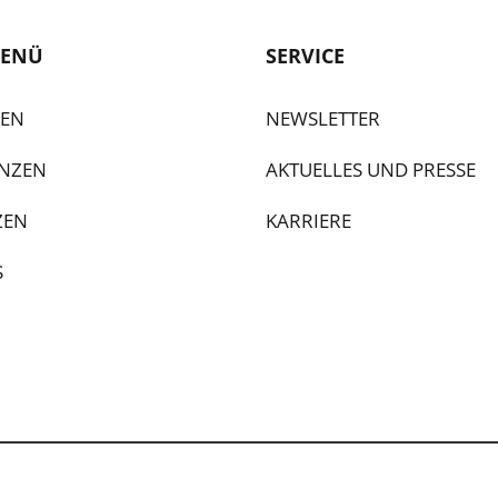
ENÜ
SERVICE
GEN
NEWSLETTER
NZEN
AKTUELLES UND PRESSE
ZEN
KARRIERE
S
 SZENARIS GmbH,
2026 |
Impressum
|
Datenschutzerkläru