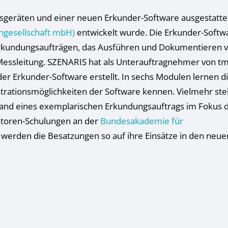
rmationen anzeigen lassen und so nur bestimmte Cookies auswähle
geräten und einer neuen Erkunder-Software ausgestatte
le akzeptieren
Speichern
ngesellschaft mbH)
entwickelt wurde. Die Erkunder-Softw
Erkundungsaufträgen, das Ausführen und Dokumentieren 
r essenzielle Cookies akzeptieren
essleitung. SZENARIS hat als Unterauftragnehmer von t
schutzeinstellungen
 Erkunder-Software erstellt. In sechs Modulen lernen d
enziell (1)
trationsmöglichkeiten der Software kennen. Vielmehr ste
zielle Cookies ermöglichen grundlegende Funktionen und sind für die einwandfr
hand eines exemplarischen Erkundungsauftrags im Fokus 
ion der Website erforderlich.
atoren-Schulungen an der
Bundesakademie für
Cookie-Informationen anzeigen
werden die Besatzungen so auf ihre Einsätze in den neue
tistiken (1)
stik Cookies erfassen Informationen anonym. Diese Informationen helfen uns zu
tehen, wie unsere Besucher unsere Website nutzen.
Cookie-Informationen anzeigen
Datenschutzerklärung
Imp