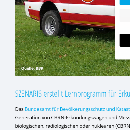
Wenn 
Dien
Erlau
Wir 
SZENARIS erstellt Lernprogramm für Erk
Einig
und I
verar
Das
Bundesamt für Bevölkerungsschutz und Katast
Inhal
Verwe
Generation von CBRN-Erkundungswagen und Mess
Hier 
biologischen, radiologischen oder nuklearen (CBRN
Ihre 