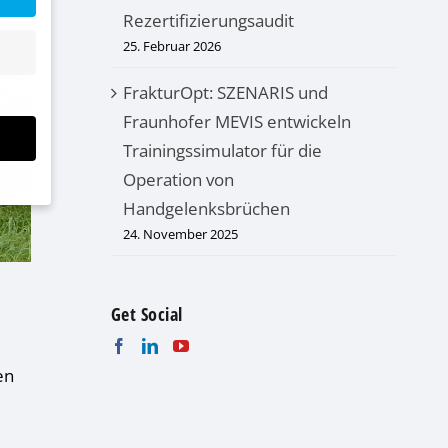
Rezertifizierungsaudit
25. Februar 2026
FrakturOpt: SZENARIS und
Fraunhofer MEVIS entwickeln
Trainingssimulator für die
Operation von
Handgelenksbrüchen
24. November 2025
Get Social
bsite
n und
en
r die
en