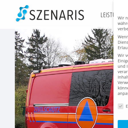
Zum
Inhalt
LEISTUNGE
Wir n
springen
währe
verbe
Wenn 
Dien
Erlau
Wir 
Einig
und I
verar
Inhal
Verwe
könne
anpa
Daten
E