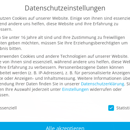
Datenschutzeinstellungen
N
KOMPETENZEN
REFERENZEN
ÜBER UN
utzen Cookies auf unserer Website. Einige von ihnen sind essenziel
nd andere uns helfen, diese Website und Ihre Erfahrung zu
ssern.
Sie unter 16 Jahre alt sind und Ihre Zustimmung zu freiwilligen
sten geben möchten, müssen Sie Ihre Erziehungsberechtigten um
bnis bitten.
verwenden Cookies und andere Technologien auf unserer Website.
e von ihnen sind essenziell, während andere uns helfen, diese We
hre Erfahrung zu verbessern.
Personenbezogene Daten können
beitet werden (z. B. IP-Adressen), z. B. für personalisierte Anzeige
te oder Anzeigen- und Inhaltsmessung.
Weitere Informationen übe
ndung Ihrer Daten finden Sie in unserer
Datenschutzerklärung
.
S
n Ihre Auswahl jederzeit unter
Einstellungen
widerrufen oder
ssen.
schutzeinstellungen
ssenziell
Statist
Alle akzeptieren