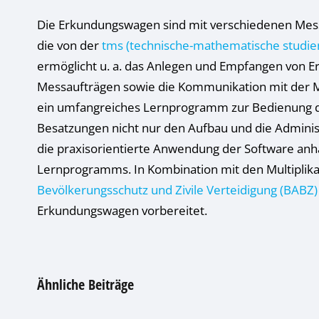
Info
Die Erkundungswagen sind mit verschiedenen Mess
Al
die von der
tms (technische-mathematische studie
ermöglicht u. a. das Anlegen und Empfangen von 
Nu
Messaufträgen sowie die Kommunikation mit der M
Daten
ein umfangreiches Lernprogramm zur Bedienung der
Ess
Besatzungen nicht nur den Aufbau und die Adminis
Essen
die praxisorientierte Anwendung der Software an
Funkt
Lernprogramms. In Kombination mit den Multiplik
Bevölkerungsschutz und Zivile Verteidigung (BABZ)
Sta
Erkundungswagen vorbereitet.
Stati
vers
Ähnliche Beiträge