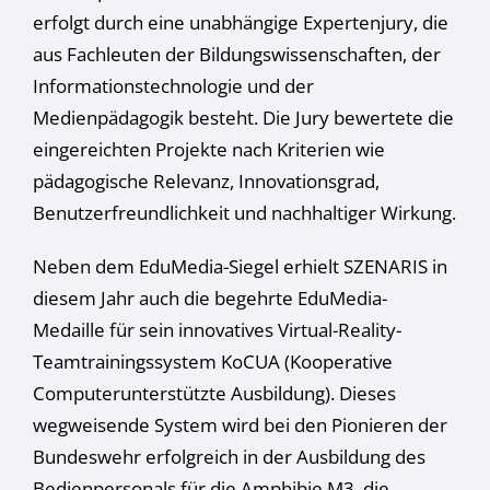
Datenschutzerklärung
.
erfolgt durch eine unabhängige Expertenjury, die
Hier finden Sie eine Übersicht über alle verwendeten Cookies.
Sie können Ihre Einwilligung zu ganzen Kategorien geben
aus Fachleuten der Bildungswissenschaften, der
oder sich weitere Informationen anzeigen lassen und so nur
Informationstechnologie und der
bestimmte Cookies auswählen.
Medienpädagogik besteht. Die Jury bewertete die
Alle akzeptieren
Speichern
eingereichten Projekte nach Kriterien wie
pädagogische Relevanz, Innovationsgrad,
Nur essenzielle Cookies akzeptieren
Benutzerfreundlichkeit und nachhaltiger Wirkung.
Zurück
Neben dem EduMedia-Siegel erhielt SZENARIS in
Datenschutzeinstellungen
Essenziell (1)
diesem Jahr auch die begehrte EduMedia-
Essenzielle Cookies ermöglichen grundlegende Funktionen und sind für
Medaille für sein innovatives Virtual-Reality-
die einwandfreie Funktion der Website erforderlich.
Teamtrainingssystem KoCUA (Kooperative
Cookie-Informationen anzeigen
Computerunterstützte Ausbildung). Dieses
Stat
Statistiken (1)
wegweisende System wird bei den Pionieren der
Statistik Cookies erfassen Informationen anonym. Diese Informationen
Bundeswehr erfolgreich in der Ausbildung des
helfen uns zu verstehen, wie unsere Besucher unsere Website nutzen.
Bedienpersonals für die Amphibie M3, die