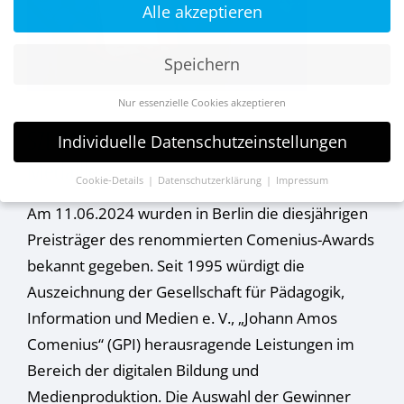
Alle akzeptieren
Speichern
Nur essenzielle Cookies akzeptieren
SZENARIS erhält Comenius EduMedia-
Individuelle Datenschutzeinstellungen
Medaille
Cookie-Details
Datenschutzerklärung
Impressum
Datenschutzeinstellungen
Am 11.06.2024 wurden in Berlin die diesjährigen
Wenn Sie unter 16 Jahre alt sind und Ihre Zustimmung zu
Preisträger des renommierten Comenius-Awards
freiwilligen Diensten geben möchten, müssen Sie Ihre
bekannt gegeben. Seit 1995 würdigt die
Erziehungsberechtigten um Erlaubnis bitten.
Auszeichnung der Gesellschaft für Pädagogik,
Wir verwenden Cookies und andere Technologien auf unserer
Website. Einige von ihnen sind essenziell, während andere
Information und Medien e. V., „Johann Amos
uns helfen, diese Website und Ihre Erfahrung zu verbessern.
Personenbezogene Daten können verarbeitet werden (z. B. IP-
Comenius“ (GPI) herausragende Leistungen im
Adressen), z. B. für personalisierte Anzeigen und Inhalte oder
Bereich der digitalen Bildung und
Anzeigen- und Inhaltsmessung.
Weitere Informationen über
die Verwendung Ihrer Daten finden Sie in unserer
Medienproduktion. Die Auswahl der Gewinner