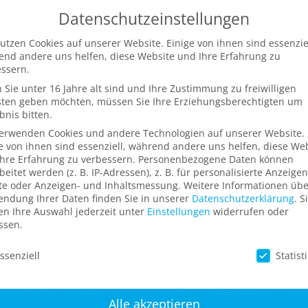
Datenschutzeinstellungen
N
KOMPETENZEN
REFERENZEN
ÜBER UN
utzen Cookies auf unserer Website. Einige von ihnen sind essenziel
nd andere uns helfen, diese Website und Ihre Erfahrung zu
ssern.
Sie unter 16 Jahre alt sind und Ihre Zustimmung zu freiwilligen
sten geben möchten, müssen Sie Ihre Erziehungsberechtigten um
bnis bitten.
verwenden Cookies und andere Technologien auf unserer Website.
e von ihnen sind essenziell, während andere uns helfen, diese We
hre Erfahrung zu verbessern.
Personenbezogene Daten können
beitet werden (z. B. IP-Adressen), z. B. für personalisierte Anzeige
te oder Anzeigen- und Inhaltsmessung.
Weitere Informationen übe
ndung Ihrer Daten finden Sie in unserer
Datenschutzerklärung
.
S
n Ihre Auswahl jederzeit unter
Einstellungen
widerrufen oder
ssen.
schutzeinstellungen
ssenziell
Statist
Alle akzeptieren