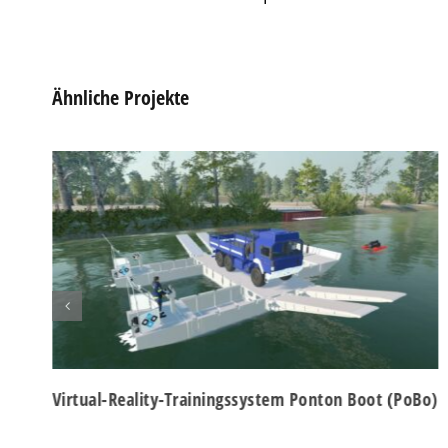
Info
Al
Ähnliche Projekte
Nu
Daten
Ess
Essen
Funkt
Sta
Stati
vers
Virtual-Reality-Trainingssystem Ponton Boot (PoBo)