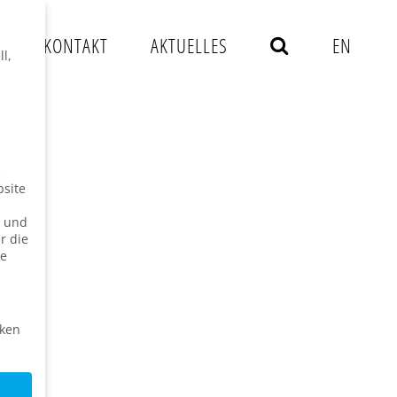
S
KONTAKT
AKTUELLES
EN
l,
bsite
n und
r die
ie
iken