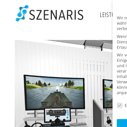
Zum
Inhalt
LEISTUNGE
Wir n
springen
währe
verbe
Wenn 
Dien
Erlau
Wir 
Einig
und I
verar
Inhal
Verwe
könne
anpa
Daten
E