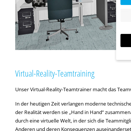
Wenn 
Virtual-Reality-Teamtraining
Dien
Erlau
Wir 
Unser Virtual-Reality-Teamtrainer macht das Teamw
Einig
und I
In der heutigen Zeit verlangen moderne technisc
verar
Inhal
der Realität werden sie „Hand in Hand“ zusammen
Verwe
durch eine virtuelle Welt, in der sich die Teammi
Hier 
Ihre 
Anderen und deren Konsequenzen auseinanderse