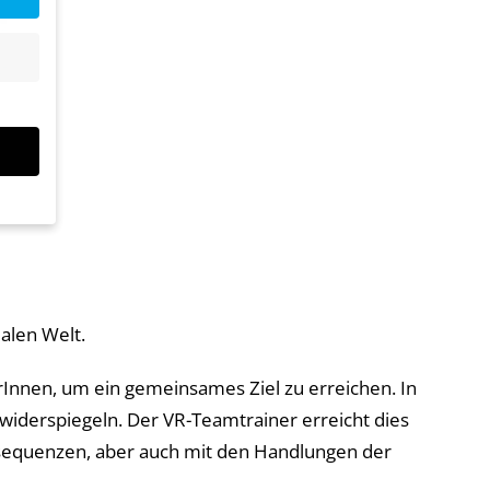
alen Welt.
bsite
Innen, um ein gemeinsames Ziel zu erreichen. In
n und
r die
iderspiegeln. Der VR-Teamtrainer erreicht dies
onsequenzen, aber auch mit den Handlungen der
en