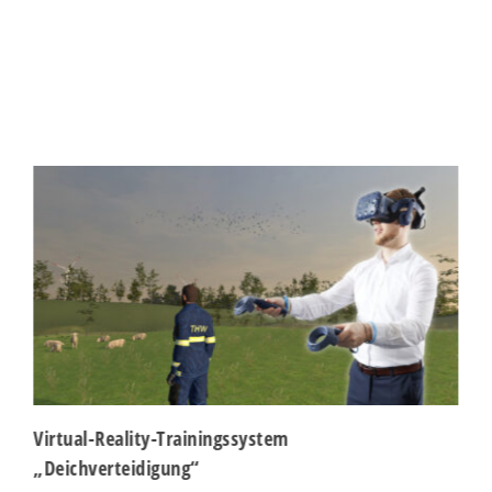
rmationen anzeigen lassen und so nur bestimmte Cookies auswähle
le akzeptieren
Speichern
r essenzielle Cookies akzeptieren
schutzeinstellungen
enziell (1)
zielle Cookies ermöglichen grundlegende Funktionen und sind für die einwandfr
ion der Website erforderlich.
Cookie-Informationen anzeigen
tistiken (1)
stik Cookies erfassen Informationen anonym. Diese Informationen helfen uns zu
tehen, wie unsere Besucher unsere Website nutzen.
Cookie-Informationen anzeigen
Datenschutzerklärung
Imp
Virtual-Reality-Trainingssystem
„Deichverteidigung“