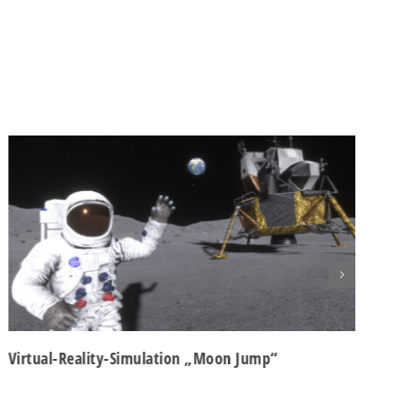
n.
Zurück
eie
Statistiken
ressum
Virtual-Reality-Simulation „Moon Jump“
V