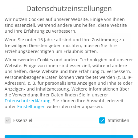
Zum
Datenschutzeinstellungen
Inhalt
Wir nutzen Cookies auf unserer Website. Einige von ihnen
springen
sind essenziell, während andere uns helfen, diese Website
und Ihre Erfahrung zu verbessern.
Wenn Sie unter 16 Jahre alt sind und Ihre Zustimmung zu
freiwilligen Diensten geben möchten, müssen Sie Ihre
Erziehungsberechtigten um Erlaubnis bitten.
Wir verwenden Cookies und andere Technologien auf unserer
E-Learning und Simulation in der
Website. Einige von ihnen sind essenziell, während andere
uns helfen, diese Website und Ihre Erfahrung zu verbessern.
Agrarwirtschaft
Personenbezogene Daten können verarbeitet werden (z. B. IP-
Adressen), z. B. für personalisierte Anzeigen und Inhalte oder
zur Veranschaulichung der Funktionsweise
Anzeigen- und Inhaltsmessung.
Weitere Informationen über
landwirtschaftlicher Maschinen und zum Training
die Verwendung Ihrer Daten finden Sie in unserer
Datenschutzerklärung
.
Sie können Ihre Auswahl jederzeit
für den optimalen Einsatz
unter
Einstellungen
widerrufen oder anpassen.
Datenschutzeinstellungen
Essenziell
Statistiken