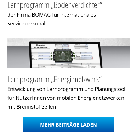
Lernprogramm „Bodenverdichter“
Cookie-Informationen anzeigen
Datenschutzerklärung
Impressum
der Firma BOMAG für internationales
Servicepersonal
Lernprogramm „Energienetzwerk“
Entwicklung von Lernprogramm und Planungstool
für NutzerInnen von mobilen Energienetzwerken
mit Brennstoffzellen
MEHR BEITRÄGE LADEN