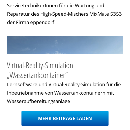
Cookie-Informationen anzeigen
ServicetechnikerInnen für die Wartung und
Datenschutzerklärung
Impressum
Reparatur des High-Speed-Mischers MixMate 5353
der Firma eppendorf
Virtual-Reality-Simulation
„Wassertankcontainer“
Lernsoftware und Virtual-Reality-Simulation für die
Inbetriebnahme von Wassertankcontainern mit
Wasseraufbereitungsanlage
MEHR BEITRÄGE LADEN