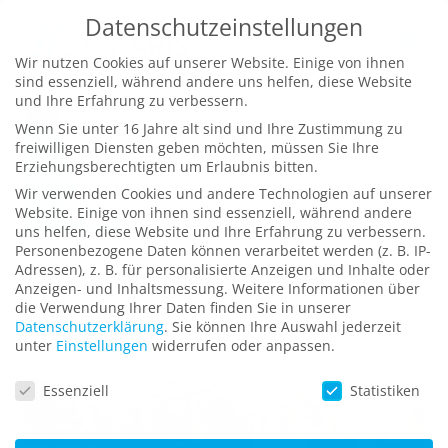
Zum
Datenschutzeinstellungen
Inhalt
Wir nutzen Cookies auf unserer Website. Einige von ihnen
springen
sind essenziell, während andere uns helfen, diese Website
und Ihre Erfahrung zu verbessern.
Wenn Sie unter 16 Jahre alt sind und Ihre Zustimmung zu
freiwilligen Diensten geben möchten, müssen Sie Ihre
Erziehungsberechtigten um Erlaubnis bitten.
Wir verwenden Cookies und andere Technologien auf unserer
Website. Einige von ihnen sind essenziell, während andere
uns helfen, diese Website und Ihre Erfahrung zu verbessern.
Personenbezogene Daten können verarbeitet werden (z. B. IP-
Virtual-Reality-Spiel QuantumVR
Adressen), z. B. für personalisierte Anzeigen und Inhalte oder
Anzeigen- und Inhaltsmessung.
Weitere Informationen über
Virtual-Reality-Spiel im Stil eines Escape Rooms für
die Verwendung Ihrer Daten finden Sie in unserer
Datenschutzerklärung
.
Sie können Ihre Auswahl jederzeit
den Einstieg in die Quantenprogrammierung
unter
Einstellungen
widerrufen oder anpassen.
Datenschutzeinstellungen
Essenziell
Statistiken