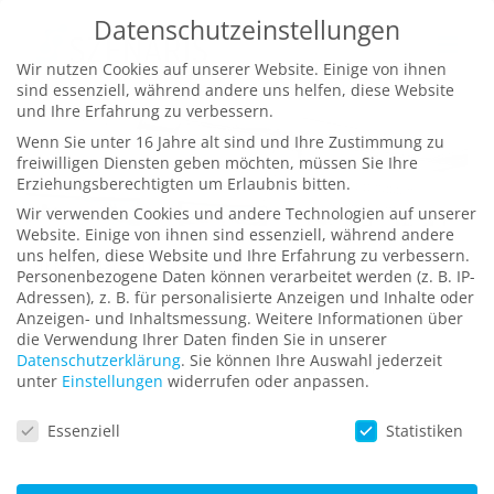
Zum
Datenschutzeinstellungen
Inhalt
Wir nutzen Cookies auf unserer Website. Einige von ihnen
springen
sind essenziell, während andere uns helfen, diese Website
und Ihre Erfahrung zu verbessern.
Wenn Sie unter 16 Jahre alt sind und Ihre Zustimmung zu
freiwilligen Diensten geben möchten, müssen Sie Ihre
Erziehungsberechtigten um Erlaubnis bitten.
Wir verwenden Cookies und andere Technologien auf unserer
Website. Einige von ihnen sind essenziell, während andere
uns helfen, diese Website und Ihre Erfahrung zu verbessern.
Virtual-Reality-Teamtraining
Personenbezogene Daten können verarbeitet werden (z. B. IP-
Adressen), z. B. für personalisierte Anzeigen und Inhalte oder
VR-Simulationssystem zur Ausbildung des Bedien-
Anzeigen- und Inhaltsmessung.
Weitere Informationen über
und Instandsetzungspersonals von schnell
die Verwendung Ihrer Daten finden Sie in unserer
Datenschutzerklärung
.
Sie können Ihre Auswahl jederzeit
einsetzbaren mobilen Brückensystemen
unter
Einstellungen
widerrufen oder anpassen.
Datenschutzeinstellungen
Essenziell
Statistiken