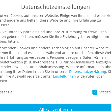
Datenschutzeinstellungen
N
KOMPETENZEN
REFERENZEN
ÜBER UN
utzen Cookies auf unserer Website. Einige von ihnen sind essenziel
nd andere uns helfen, diese Website und Ihre Erfahrung zu
ssern.
Sie unter 16 Jahre alt sind und Ihre Zustimmung zu freiwilligen
sten geben möchten, müssen Sie Ihre Erziehungsberechtigten um
bnis bitten.
verwenden Cookies und andere Technologien auf unserer Website.
e von ihnen sind essenziell, während andere uns helfen, diese We
hre Erfahrung zu verbessern.
Personenbezogene Daten können
beitet werden (z. B. IP-Adressen), z. B. für personalisierte Anzeige
te oder Anzeigen- und Inhaltsmessung.
Weitere Informationen übe
ndung Ihrer Daten finden Sie in unserer
Datenschutzerklärung
.
S
n Ihre Auswahl jederzeit unter
Einstellungen
widerrufen oder
ssen.
schutzeinstellungen
ssenziell
Statist
Alle akzeptieren