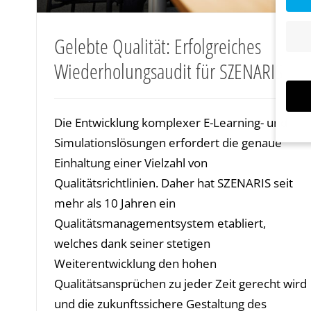
Gelebte Qualität: Erfolgreiches
Wiederholungsaudit für SZENARIS
Die Entwicklung komplexer E-Learning- und
Simulationslösungen erfordert die genaue
Einhaltung einer Vielzahl von
Wenn 
Dien
Qualitätsrichtlinien. Daher hat SZENARIS seit
Erlau
mehr als 10 Jahren ein
Wir 
Qualitätsmanagementsystem etabliert,
Einig
und I
welches dank seiner stetigen
verar
Weiterentwicklung den hohen
Inhal
Verwe
Qualitätsansprüchen zu jeder Zeit gerecht wird
Hier 
und die zukunftssichere Gestaltung des
Ihre 