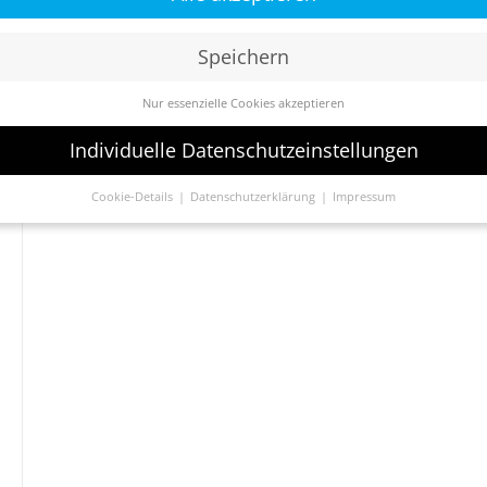
Speichern
Nur essenzielle Cookies akzeptieren
Individuelle Datenschutzeinstellungen
Cookie-Details
Datenschutzerklärung
Impressum
Datenschutzeinstellungen
Sie unter 16 Jahre alt sind und Ihre Zustimmung zu freiwilligen
sten geben möchten, müssen Sie Ihre Erziehungsberechtigten um
bnis bitten.
verwenden Cookies und andere Technologien auf unserer Website.
e von ihnen sind essenziell, während andere uns helfen, diese We
hre Erfahrung zu verbessern.
Personenbezogene Daten können
beitet werden (z. B. IP-Adressen), z. B. für personalisierte Anzeige
te oder Anzeigen- und Inhaltsmessung.
Weitere Informationen übe
ndung Ihrer Daten finden Sie in unserer
Datenschutzerklärung
.
finden Sie eine Übersicht über alle verwendeten Cookies. Sie könn
Einwilligung zu ganzen Kategorien geben oder sich weitere