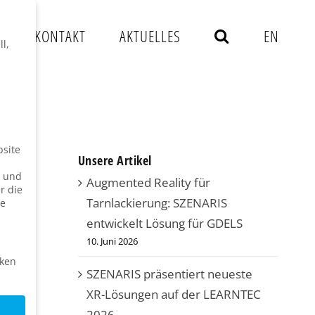
S
KONTAKT
AKTUELLES
EN
l,
bsite
Unsere Artikel
n und
Augmented Reality für
r die
Tarnlackierung: SZENARIS
ie
entwickelt Lösung für GDELS
10. Juni 2026
iken
SZENARIS präsentiert neueste
XR-Lösungen auf der LEARNTEC
2026