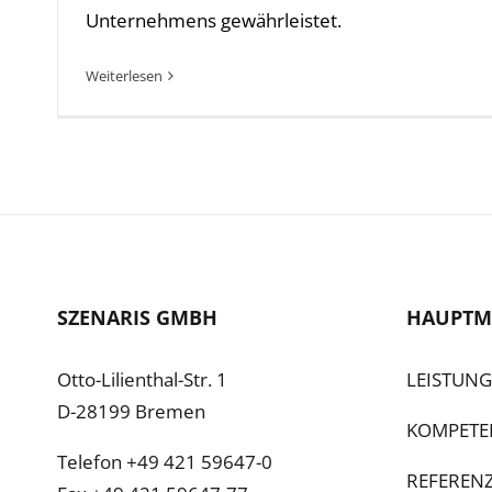
Info
Unternehmens gewährleistet.
Al
Weiterlesen
Nu
Daten
Ess
Essen
Funkt
Sta
SZENARIS GMBH
HAUPTM
Stati
vers
Otto-Lilienthal-Str. 1
LEISTUN
D-28199 Bremen
KOMPETE
Telefon +49 421 59647-0
REFEREN