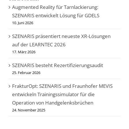
Datenschutzerklärung
.
Augmented Reality für Tarnlackierung:
Hier finden Sie eine Übersicht über alle verwendeten Cookies.
Sie können Ihre Einwilligung zu ganzen Kategorien geben
SZENARIS entwickelt Lösung für GDELS
oder sich weitere Informationen anzeigen lassen und so nur
10. Juni 2026
bestimmte Cookies auswählen.
SZENARIS präsentiert neueste XR-Lösungen
Alle akzeptieren
Speichern
auf der LEARNTEC 2026
Nur essenzielle Cookies akzeptieren
17. März 2026
Zurück
SZENARIS besteht Rezertifizierungsaudit
Datenschutzeinstellungen
25. Februar 2026
Essenziell (1)
Essenzielle Cookies ermöglichen grundlegende Funktionen und sind für
FrakturOpt: SZENARIS und Fraunhofer MEVIS
die einwandfreie Funktion der Website erforderlich.
entwickeln Trainingssimulator für die
Cookie-Informationen anzeigen
Operation von Handgelenksbrüchen
Stat
Statistiken (1)
24. November 2025
Statistik Cookies erfassen Informationen anonym. Diese Informationen
helfen uns zu verstehen, wie unsere Besucher unsere Website nutzen.