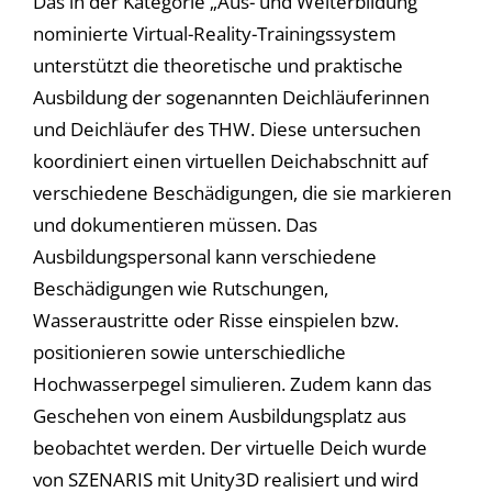
Das in der Kategorie „Aus- und Weiterbildung“
Datenschutzerklärung
.
Hier finden Sie eine Übersicht über alle verwendeten Cookies.
nominierte Virtual-Reality-Trainingssystem
Sie können Ihre Einwilligung zu ganzen Kategorien geben
unterstützt die theoretische und praktische
oder sich weitere Informationen anzeigen lassen und so nur
bestimmte Cookies auswählen.
Ausbildung der sogenannten Deichläuferinnen
und Deichläufer des THW. Diese untersuchen
Alle akzeptieren
Speichern
koordiniert einen virtuellen Deichabschnitt auf
verschiedene Beschädigungen, die sie markieren
Nur essenzielle Cookies akzeptieren
und dokumentieren müssen. Das
Zurück
Ausbildungspersonal kann verschiedene
Datenschutzeinstellungen
Essenziell (1)
Beschädigungen wie Rutschungen,
Wasseraustritte oder Risse einspielen bzw.
Essenzielle Cookies ermöglichen grundlegende Funktionen und sind für
die einwandfreie Funktion der Website erforderlich.
positionieren sowie unterschiedliche
Cookie-Informationen anzeigen
Hochwasserpegel simulieren. Zudem kann das
Geschehen von einem Ausbildungsplatz aus
Stat
Statistiken (1)
beobachtet werden. Der virtuelle Deich wurde
Statistik Cookies erfassen Informationen anonym. Diese Informationen
helfen uns zu verstehen, wie unsere Besucher unsere Website nutzen.
von SZENARIS mit Unity3D realisiert und wird